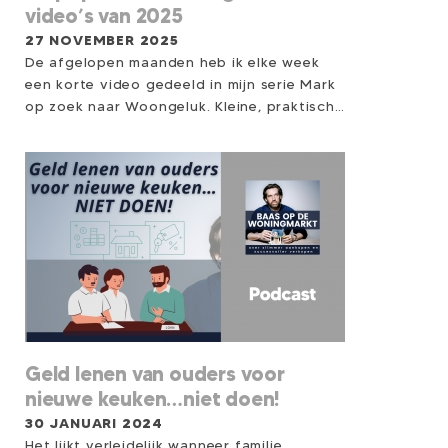
video’s van 2025
27 NOVEMBER 2025
De afgelopen maanden heb ik elke week
een korte video gedeeld in mijn serie Mark
op zoek naar Woongeluk. Kleine, praktische
woongelukjes die je helpen meer rust,
overzicht en thuisgevoel te creëren...
zonder verbouwing, zonder hoge kosten.
Steeds meer mensen kijken mee, reageren
of passen een tip direct toe. En sommige
video’s sprongen er écht uit. Daarom deel
ik hier de Top 5 meest bekeken video’s, én
daaronder 2 bonusvideo’s die veel impact
maakten, maar nét buiten de top vielen.
Misschien zit precies die tip ertussen die jij
vandaag kunt gebruiken.
Geld lenen van ouders voor
nieuwe keuken…niet doen!
30 JANUARI 2024
Het lijkt verleidelijk wanneer familie