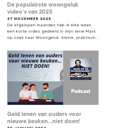
naar Woongeluk’ in
De populairste woongeluk
een meer intieme
video’s van 2025
setting.
27 NOVEMBER 2025
De afgelopen maanden heb ik elke week
een korte video gedeeld in mijn serie Mark
op zoek naar Woongeluk. Kleine, praktische
woongelukjes die je helpen meer rust,
overzicht en thuisgevoel te creëren...
zonder verbouwing, zonder hoge kosten.
Steeds meer mensen kijken mee, reageren
of passen een tip direct toe. En sommige
video’s sprongen er écht uit. Daarom deel
ik hier de Top 5 meest bekeken video’s, én
daaronder 2 bonusvideo’s die veel impact
maakten, maar nét buiten de top vielen.
Misschien zit precies die tip ertussen die jij
vandaag kunt gebruiken.
Geld lenen van ouders voor
nieuwe keuken…niet doen!
30 JANUARI 2024