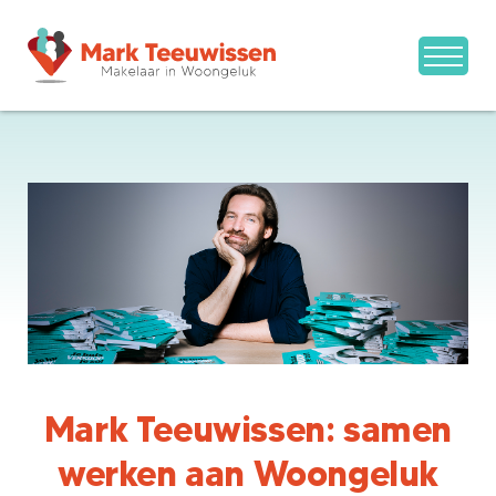
Mark Teeuwissen: samen
werken aan Woongeluk