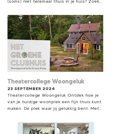
(soms) niet helemaal thuis in je huis? Zoek
je inspiratie om op een nieuwe manier naar
je eigen woning en woonomgeving te
kijken? Kom dan naar Theatercollege
Woongeluk op 8 november bij de Theetuin
Eemnes / Brave Hendrik. In slechts 1,5 uur
deel ik mijn kennis en ervaring als
onderzoeker op het gebied van woongeluk
en inspireer ik je om positieve
veranderingen aan te brengen in je eigen
woonomgeving.
Theatercollege Woongeluk
23 SEPTEMBER 2024
Theatercollege Woongeluk Ontdek hoe je
van je huidige woonplek een fijn thuis kunt
maken. De plek waar jij gelukkig bent. Met
een dynamische interactieve presentatie,
gebaseerd op wetenschappelijke kennis uit
de omgevingspsychologie en geluks-