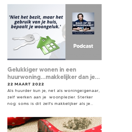
Gelukkiger wonen in een
huurwoning…makkelijker dan je
denkt!
22 MAART 2022
Als huurder kun je, net als woningeigenaar,
zelf werken aan je woonplezier. Sterker
nog: soms is dit zelfs makkelijker als je
huurt want bezit kan ook belastend
werken. Deze podcastaflevering is een
pleidooi voor het werken aan meer
woongeluk voor huurders. Met de sleutels