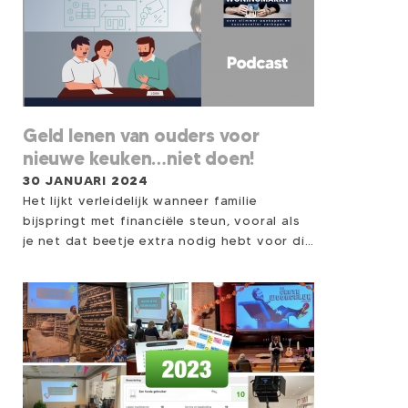
blijven ‘plakken’ Ze richten het alvast in Ze
zonderen zich af Ze fluisteren
Geld lenen van ouders voor
nieuwe keuken…niet doen!
30 JANUARI 2024
Het lijkt verleidelijk wanneer familie
bijspringt met financiële steun, vooral als
je net dat beetje extra nodig hebt voor die
nieuwe keuken of gewenste badkamer.
Maar achter deze vriendelijke geste
schuilen aanzienlijke risico's. Een schuld
hebben bij iemand waarmee je tevens een
sociale of emotionele band hebt kan tot
lastige situaties leiden in de relationele
sfeer. Het wordt nog ingewikkelder als je
een lening bij de ouders van je partner