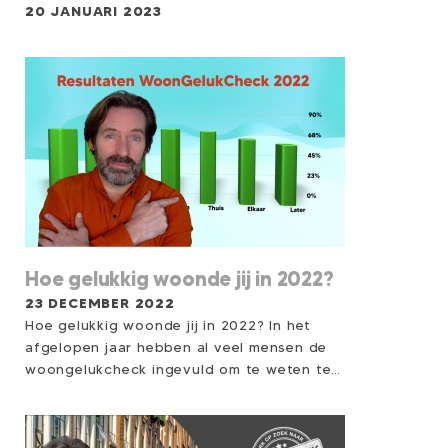
met deze strategie de waarde van hun te
20 JANUARI 2023
verkopen huis ondermijnen waardoor ze
uiteindelijk te vaak een driedubbel verlies
moeten incasseren.
Hoe gelukkig woonde jij in 2022?
23 DECEMBER 2022
Hoe gelukkig woonde jij in 2022? In het
afgelopen jaar hebben al veel mensen de
woongelukcheck ingevuld om te weten te
komen hoe het met hun woongeluk gesteld
is.