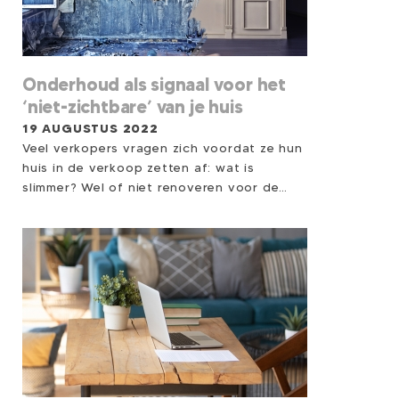
wooncomfort te vergroten. In deze
aflevering van ‘Mark op zoek naar
Woongeluk’ ga ik met kamerplanten-
specialist Menco op zoek naar de ‘Top 5
Slaapkamerplanten’ voor een gezonde
Onderhoud als signaal voor het
slaapkamer. - Tijdcodes - 00:05 -
‘niet-zichtbare’ van je huis
slaapkamer gezonder maken 00:29 - NASA
19 AUGUSTUS 2022
onderzoek naar luchtzuiveraars 01:34 - de
Veel verkopers vragen zich voordat ze hun
Top 5 Slaapkamerplanten 03:28 - een plant
huis in de verkoop zetten af: wat is
tegen het snurken? 04:25 - deze
slimmer? Wel of niet renoveren voor de
slaapkamerplant ‘werkt’ in mijn slaapkamer
verkoop?