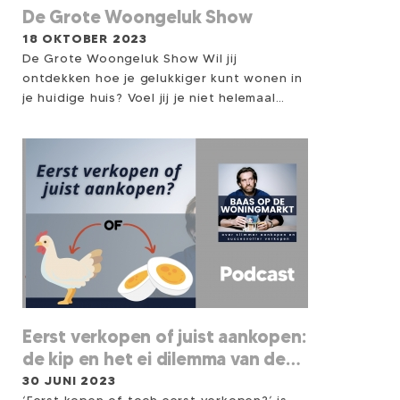
De Grote Woongeluk Show
18 OKTOBER 2023
De Grote Woongeluk Show Wil jij
ontdekken hoe je gelukkiger kunt wonen in
je huidige huis? Voel jij je niet helemaal
thuis in het huis waar je woont? Zoek je
inspiratie om op een nieuwe manier naar je
huis te kijken? Kom dan naar De Grote
Woongeluk Show op 18 oktober!
Eerst verkopen of juist aankopen:
de kip en het ei dilemma van de
woningmarkt
30 JUNI 2023