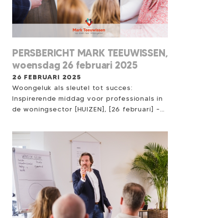
daaronder 2 bonusvideo’s die veel impact
maakten, maar nét buiten de top vielen.
Misschien zit precies die tip ertussen die jij
vandaag kunt gebruiken.
PERSBERICHT MARK TEEUWISSEN,
woensdag 26 februari 2025
26 FEBRUARI 2025
Woongeluk als sleutel tot succes:
Inspirerende middag voor professionals in
de woningsector [HUIZEN], [26 februari] –
Op zaterdag 8 februari kwamen
professionals uit de woningsector,
vastgoedontwikkeling en HR samen tijdens
de Woongeluk Ambassadeursmiddag. Dit
inspirerende evenement stond in het teken
van de invloed van woongeluk op
bewoners, medewerkers en organisaties.
Onder leiding van woongeluk-expert Mark
Teeuwissen kregen deelnemers nieuwe
inzichten in hoe een prettige