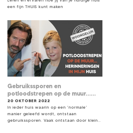
Leren en ervaren hoe jij van je huidige huis
een fijn THUIS kunt maken
Gebruikssporen en
potloodstrepen op de muur…
herinneringen in mijn huis
20 OKTOBER 2022
In ieder huis waarin op een ‘normale’
manier geleefd wordt, ontstaan
gebruikssporen. Vaak ontstaan door kleine
‘huiselijke ongelukjes’, maar in bepaalde