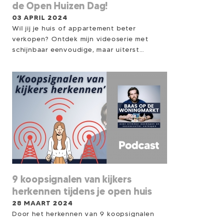
de Open Huizen Dag!
03 APRIL 2024
Wil jij je huis of appartement beter
verkopen? Ontdek mijn videoserie met
schijnbaar eenvoudige, maar uiterst
effectieve verkooptips (YouTube Shorts).
Met deze tips kun je direct aan de slag om
succesvol je woning te verkopen.
9 koopsignalen van kijkers
herkennen tijdens je open huis
28 MAART 2024
Door het herkennen van 9 koopsignalen