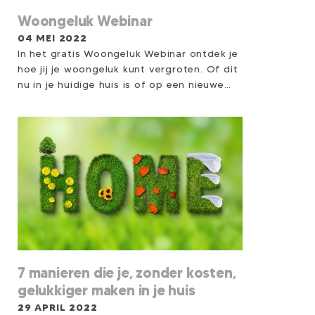
Woongeluk Webinar
04 MEI 2022
In het gratis Woongeluk Webinar ontdek je
hoe jij je woongeluk kunt vergroten. Of dit
nu in je huidige huis is of op een nieuwe
woonplek. Mark Teeuwissen ontwikkelde na
jaren onderzoek een methode om zelf
invloed uit te oefenen op een fijn
thuisgevoel. Omdat je BAAS wilt zijn over
je eigen woongeluk
7 manieren die je, zonder kosten,
gelukkiger maken in je huis
29 APRIL 2022