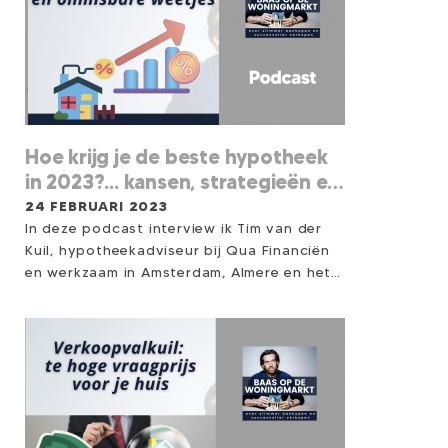
Hoe krijg je de beste hypotheek
in 2023?... kansen, strategieën en
onmisbare weetjes!
24 FEBRUARI 2023
In deze podcast interview ik Tim van der
Kuil, hypotheekadviseur bij Qua Financiën
en werkzaam in Amsterdam, Almere en het
Gooi, over de belangrijkste stappen die jij
als koper moet zetten bij het aanvragen
van een hypotheek. We bespreken hoe je
de goedkeuring van je hypotheekaanvraag
kunt versnellen, maar ook hoe je kunt
inspelen op kansen die zich voordoen in de
huidige markt om de best passende