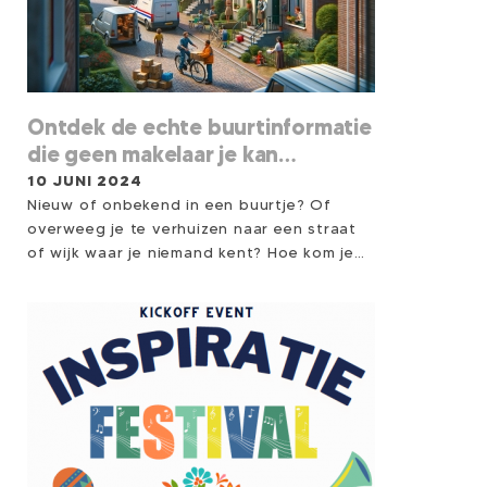
Ontdek de echte buurtinformatie
die geen makelaar je kan
vertellen
10 JUNI 2024
Nieuw of onbekend in een buurtje? Of
overweeg je te verhuizen naar een straat
of wijk waar je niemand kent? Hoe kom je
dan achter de echte insider-informatie
over een woonwijk of buurtje? Zijn er
problemen of wonen er excentrieke of
vervelende mensen?