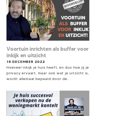
Voortuin inrichten als buffer voor
inkijk en uitzicht
18 DECEMBER 2022
Hoeveel inkijk je huis heeft, en dus hoe jij je
privacy ervaart, maar ook wat je uitzicht is,
wordt allemaal bepaald door de
buitenruimte voor je huis. De voortuin of
de stoep voor je huis is de belangrijkste
bufferzone die jou, in je huis, beschermt
tegen de buitenwereld. Maar liefst 40%
van de Nederlanders geeft aan
onvoldoende buitenruimte hebben. Dit