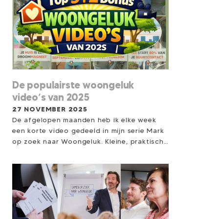
De populairste woongeluk
video’s van 2025
27 NOVEMBER 2025
De afgelopen maanden heb ik elke week
een korte video gedeeld in mijn serie Mark
op zoek naar Woongeluk. Kleine, praktische
woongelukjes die je helpen meer rust,
overzicht en thuisgevoel te creëren...
zonder verbouwing, zonder hoge kosten.
Steeds meer mensen kijken mee, reageren
of passen een tip direct toe. En sommige
video’s sprongen er écht uit. Daarom deel
ik hier de Top 5 meest bekeken video’s, én