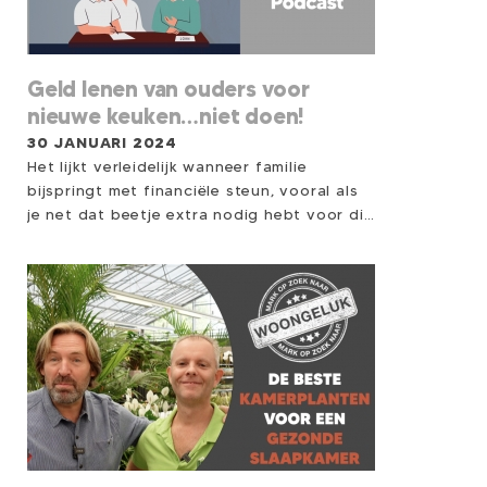
maakten, maar nét buiten de top vielen.
Misschien zit precies die tip ertussen die jij
vandaag kunt gebruiken.
Geld lenen van ouders voor
nieuwe keuken…niet doen!
30 JANUARI 2024
Het lijkt verleidelijk wanneer familie
bijspringt met financiële steun, vooral als
je net dat beetje extra nodig hebt voor die
nieuwe keuken of gewenste badkamer.
Maar achter deze vriendelijke geste
schuilen aanzienlijke risico's. Een schuld
hebben bij iemand waarmee je tevens een
sociale of emotionele band hebt kan tot
lastige situaties leiden in de relationele
sfeer. Het wordt nog ingewikkelder als je
een lening bij de ouders van je partner
hebt en je gaat uit elkaar. Hoe verdeel je
dan alles, aan wie komt dan de
waardevermeerdering toe? Wat als je dit