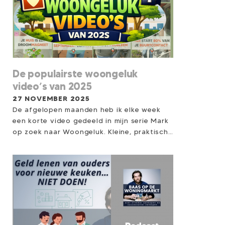
De populairste woongeluk
video’s van 2025
27 NOVEMBER 2025
De afgelopen maanden heb ik elke week
een korte video gedeeld in mijn serie Mark
op zoek naar Woongeluk. Kleine, praktische
woongelukjes die je helpen meer rust,
overzicht en thuisgevoel te creëren...
zonder verbouwing, zonder hoge kosten.
Steeds meer mensen kijken mee, reageren
of passen een tip direct toe. En sommige
video’s sprongen er écht uit. Daarom deel
ik hier de Top 5 meest bekeken video’s, én
daaronder 2 bonusvideo’s die veel impact