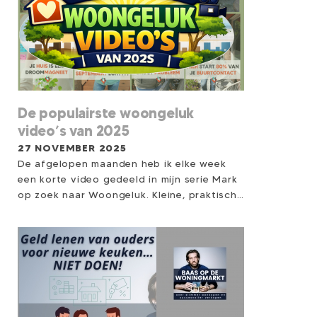
De populairste woongeluk
video’s van 2025
27 NOVEMBER 2025
De afgelopen maanden heb ik elke week
een korte video gedeeld in mijn serie Mark
op zoek naar Woongeluk. Kleine, praktische
woongelukjes die je helpen meer rust,
overzicht en thuisgevoel te creëren...
zonder verbouwing, zonder hoge kosten.
Steeds meer mensen kijken mee, reageren
of passen een tip direct toe. En sommige
video’s sprongen er écht uit. Daarom deel
ik hier de Top 5 meest bekeken video’s, én