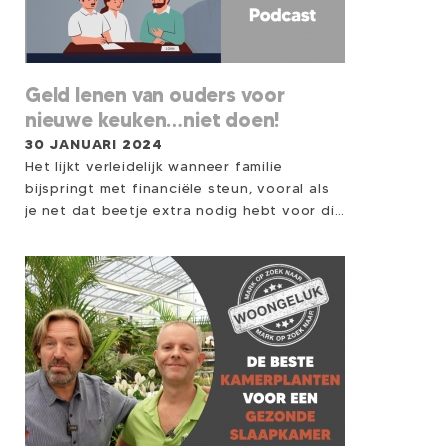
daaronder 2 bonusvideo’s die veel impact
maakten, maar nét buiten de top vielen.
Misschien zit precies die tip ertussen die jij
vandaag kunt gebruiken.
Geld lenen van ouders voor
nieuwe keuken…niet doen!
30 JANUARI 2024
Het lijkt verleidelijk wanneer familie
bijspringt met financiële steun, vooral als
je net dat beetje extra nodig hebt voor die
nieuwe keuken of gewenste badkamer.
Maar achter deze vriendelijke geste
schuilen aanzienlijke risico's. Een schuld
hebben bij iemand waarmee je tevens een
sociale of emotionele band hebt kan tot
lastige situaties leiden in de relationele
sfeer. Het wordt nog ingewikkelder als je
een lening bij de ouders van je partner
hebt en je gaat uit elkaar. Hoe verdeel je
dan alles, aan wie komt dan de